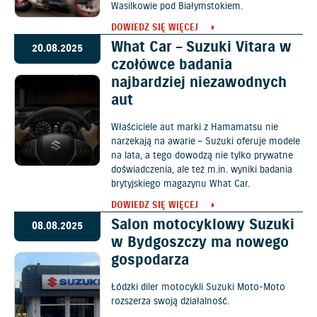
Wasilkowie pod Białymstokiem.
DOWIEDZ SIĘ WIĘCEJ
What Car – Suzuki Vitara w
20.08.2025
czołówce badania
najbardziej niezawodnych
aut
Właściciele aut marki z Hamamatsu nie
narzekają na awarie – Suzuki oferuje modele
na lata, a tego dowodzą nie tylko prywatne
doświadczenia, ale też m.in. wyniki badania
brytyjskiego magazynu What Car.
DOWIEDZ SIĘ WIĘCEJ
Salon motocyklowy Suzuki
08.08.2025
w Bydgoszczy ma nowego
gospodarza
Łódzki diler motocykli Suzuki Moto-Moto
rozszerza swoją działalność.