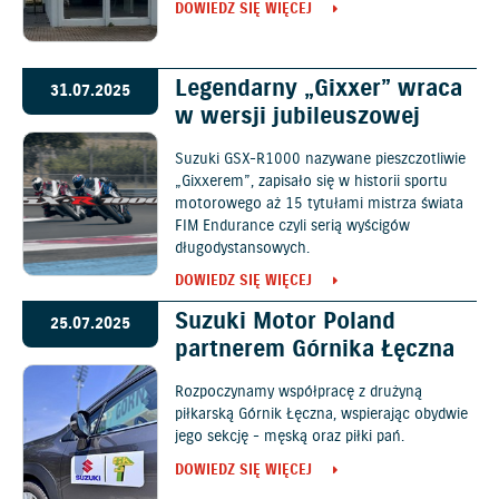
DOWIEDZ SIĘ WIĘCEJ
Legendarny „Gixxer” wraca
31.07.2025
w wersji jubileuszowej
Suzuki GSX-R1000 nazywane pieszczotliwie
„Gixxerem”, zapisało się w historii sportu
motorowego aż 15 tytułami mistrza świata
FIM Endurance czyli serią wyścigów
długodystansowych.
DOWIEDZ SIĘ WIĘCEJ
Suzuki Motor Poland
25.07.2025
partnerem Górnika Łęczna
Rozpoczynamy współpracę z drużyną
piłkarską Górnik Łęczna, wspierając obydwie
jego sekcję - męską oraz piłki pań.
DOWIEDZ SIĘ WIĘCEJ