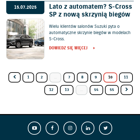
Lato z automatem? S-Cross
15.07.2025
SP z nową skrzynią biegów
Wielu klientów salonów Suzuki pyta o
automatyczne skrzynie biegów w modelach
S-Cross.
DOWIEDZ SIĘ WIĘCEJ
1
2
...
7
8
9
10
11
12
13
...
54
55