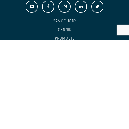
SAMOCHODY
CENNIK
PROMOCJE
JAZDY TESTOWE
KONTAKT
OCHRONA ŚRODOWISKA
POLITYKA PRYWATNOŚCI
GWARANCJA
AKCESORIA
INFORMACJE O ZUŻYCIU PALIWA I EMISJI CO
2
EU DATA ACT (AKT O DANYCH)
DYREKTYWA BATERYJNA
STRATEGIA PODATKOWA