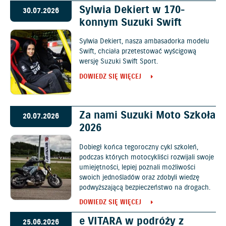
Sylwia Dekiert w 170-
30.07.2026
konnym Suzuki Swift
Sylwia Dekiert, nasza ambasadorka modelu
Swift, chciała przetestować wyścigową
wersję Suzuki Swift Sport.
DOWIEDZ SIĘ WIĘCEJ
Za nami Suzuki Moto Szkoła
20.07.2026
2026
Dobiegł końca tegoroczny cykl szkoleń,
podczas których motocykliści rozwijali swoje
umiejętności, lepiej poznali możliwości
swoich jednośladów oraz zdobyli wiedzę
podwyższającą bezpieczeństwo na drogach.
DOWIEDZ SIĘ WIĘCEJ
e VITARA w podróży z
25.06.2026