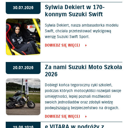
Sylwia Dekiert w 170-
30.07.2026
konnym Suzuki Swift
Sylwia Dekiert, nasza ambasadorka modelu
Swift, chciała przetestować wyścigową
wersję Suzuki Swift Sport.
DOWIEDZ SIĘ WIĘCEJ
Za nami Suzuki Moto Szkoła
20.07.2026
2026
Dobiegł końca tegoroczny cykl szkoleń,
podczas których motocykliści rozwijali swoje
umiejętności, lepiej poznali możliwości
swoich jednośladów oraz zdobyli wiedzę
podwyższającą bezpieczeństwo na drogach.
DOWIEDZ SIĘ WIĘCEJ
e VITARA w podróży z
25.06.2026