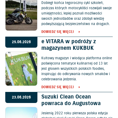
Dobiegł końca tegoroczny cykl szkoleń,
podczas których motocykliści rozwijali swoje
umiejętności, lepiej poznali możliwości
swoich jednośladów oraz zdobyli wiedzę
podwyższającą bezpieczeństwo na drogach.
DOWIEDZ SIĘ WIĘCEJ
e VITARA w podróży z
25.06.2026
magazynem KUKBUK
Kultowy magazyn i wiodąca platforma online
poświęcona tematyce kulinarnej od 13 lat
jest głosem wszystkich polskich foodies,
inspirując do odkrywania nowych smaków i
celebrowania jedzenia.
DOWIEDZ SIĘ WIĘCEJ
Suzuki Clean Ocean
23.06.2026
powraca do Augustowa
Jesienią 2022 roku pierwsza polska edycja