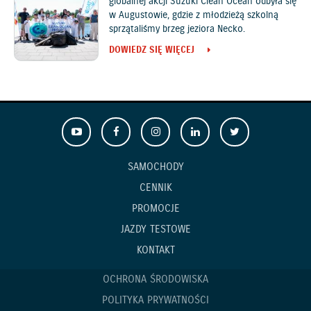
globalnej akcji Suzuki Clean Ocean odbyła się
w Augustowie, gdzie z młodzieżą szkolną
sprzątaliśmy brzeg jeziora Necko.
DOWIEDZ SIĘ WIĘCEJ
SAMOCHODY
CENNIK
PROMOCJE
JAZDY TESTOWE
KONTAKT
OCHRONA ŚRODOWISKA
POLITYKA PRYWATNOŚCI